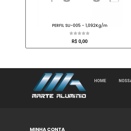
PERFIL SU-005 - 1,092Kg/m
R$ 0,00
So Extra Slider: Não exitem itens para exibi
HOME
NOSS
MINHA CONTA