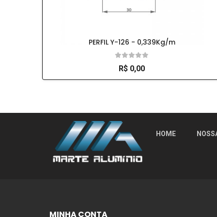
PERFIL Y-126 - 0,339Kg/m
R$ 0,00
So Extra Slider: Não exitem itens para exibi
HOME
NOSS
MINHA CONTA