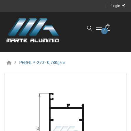
Login
0
PERFIL P-270 - 0,78Kg/m