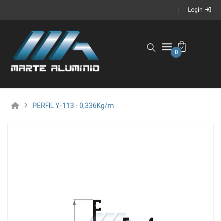
Login
0
PERFIL Y-113 - 0,336Kg/m