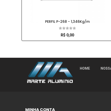
PERFIL P-268 - 1,346Kg/m
R$ 0,00
So Extra Slider: Não exitem itens para exibi
HOME
NOSS
MINHA CONTA