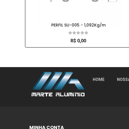
PERFIL SU-005 - 1,092Kg/m
R$ 0,00
So Extra Slider: Não exitem itens para exibi
HOME
NOSS
MINHA CONTA