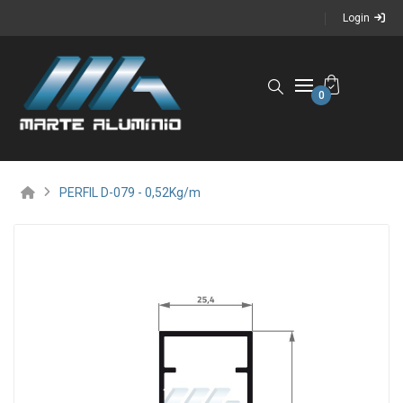
Login
0
PERFIL D-079 - 0,52Kg/m