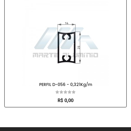
PERFIL D-056 - 0,321Kg/m
R$ 0,00
So Extra Slider: Não exitem itens para exibir!
×